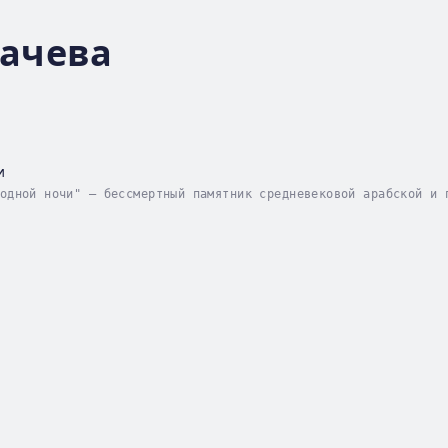
хачева
и
одной ночи" – бессмертный памятник средневековой арабской и 
товских сказок, окаймленных сюжетом о жестокосердном царе Ша