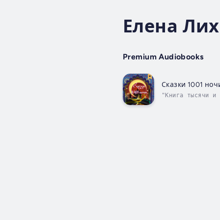
Елена Ли
Premium Audiobooks
Сказки 1001 ноч
"Книга тысячи и 
авантюрных и плу