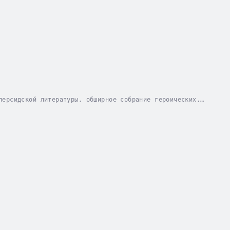
персидской литературы, обширное собрание героических,
хрияре и его мудрой красавице-жене. Старшая...