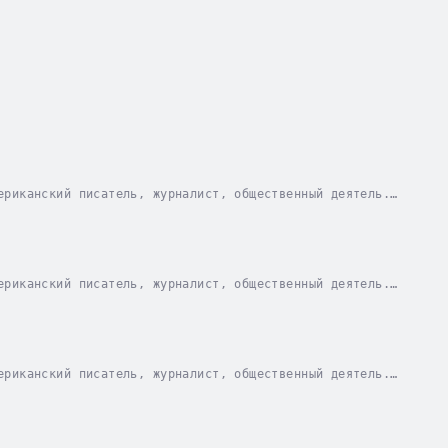
ериканский писатель, журналист, общественный деятель.
я фантастика, публицистика, и во всех этих...
ериканский писатель, журналист, общественный деятель.
я фантастика, публицистика, и во всех этих...
ериканский писатель, журналист, общественный деятель.
я фантастика, публицистика, и во всех этих...