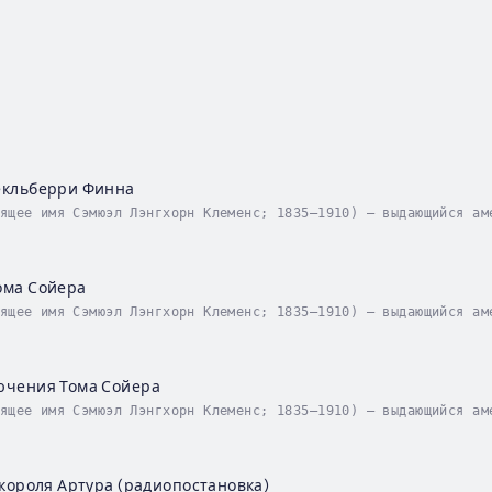
н
екльберри Финна
ящее имя Сэмюэл Лэнгхорн Клеменс; 1835–1910) — выдающийся ам
 освоенных им жанров — юмор, сатира, приключения, философска
ома Сойера
ящее имя Сэмюэл Лэнгхорн Клеменс; 1835–1910) — выдающийся ам
 освоенных им жанров — юмор, сатира, приключения, философска
ючения Тома Сойера
ящее имя Сэмюэл Лэнгхорн Клеменс; 1835–1910) — выдающийся ам
 освоенных им жанров — юмор, сатира, приключения, философска
короля Артура (радиопостановка)