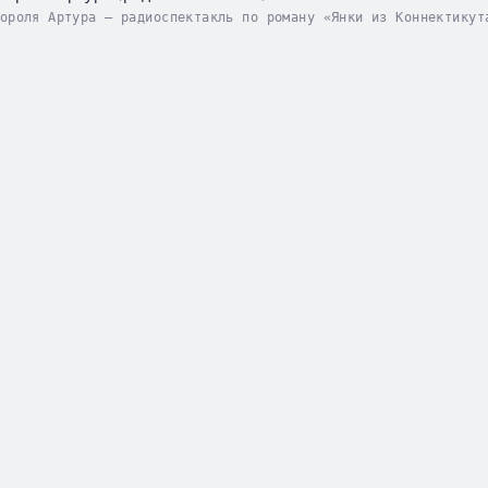
ороля Артура – радиоспектакль по роману «Янки из Коннектикут
абаков, Р. Суховерко, Г. Менглет, Г. Коваленко. Author - Мар