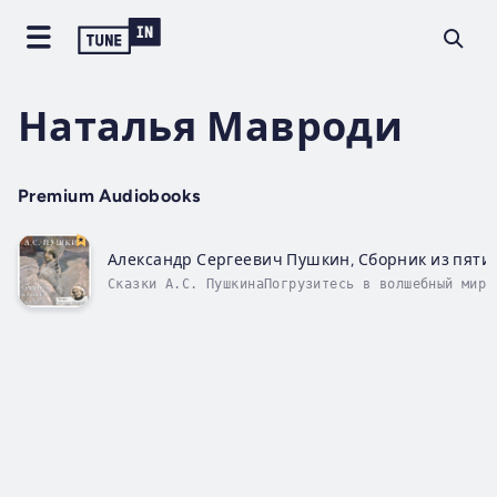
Наталья Мавроди
Premium Audiobooks
Александр Сергеевич Пушкин, Сборник из пяти 
Сказки А.С. ПушкинаПогрузитесь в волшебный мир
классических русских сказок с этой аудиокнигой,
включающей пять бессмертных произведений Алекса
Сергеевича Пушкина. Вас ждут:Сказка о рыбаке и
рыбкеСказка о царе СалтанеСказка о мёртвой царе
семи...