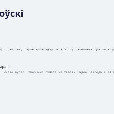
оўскі
ц і палітык, першы амбасадар Беларусі ў Нямеччыне пра Белару
 тут docs.rferl.org/be-BY/2010/03/22/moj_shybaliet.pdf Durat
выраю
. Чытае аўтар. Упершыню гучалі на хвалях Радыё Свабода з 14.
Narrator - Пётра Садоўскі. Published Date - Tuesday, 09 Janu