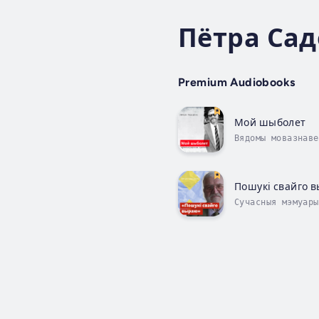
Пётра Сад
Premium Audiobooks
Мой шыболет
Вядомы мовазнаве
pdf можна чытаць
Пошукі свайго 
Cучасныя мэмуары
Пётра Садоўскі. 