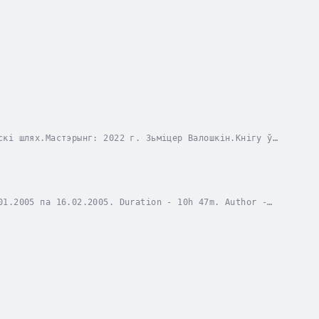
скі шлях.Mастэрынг: 2022 г. Зьміцер Валошкін.Кнігу ў
ion - 14h 32m. Author - Пётра Садоўскі....
01.2005 па 16.02.2005. Duration - 10h 47m. Author -
ary 2024.