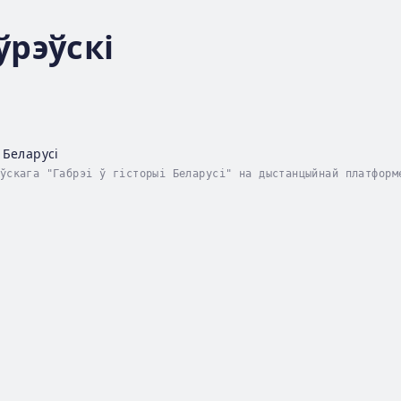
ўрэўскі
і Беларусі
ўскага "Габрэі ў гісторыі Беларусі" на дыстанцыйнай платформ
дае ўвесь свет: ад выбітных мастакоў Хаіма Суціна і Марка Ша