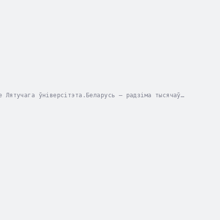
е Лятучага ўніверсітэта.Беларусь – радзіма тысячаў
гала да шэрагу прэзідэнтаў і прэмʼер-міністраў...