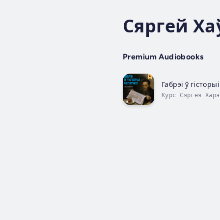
Сяргей Ха
Premium Audiobooks
Габрэі ў гісторы
Курс Сяргея Харэ
габрэяў, якіх ве