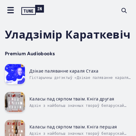
Уладзімір Караткевіч
Premium Audiobooks
Дзікае паляванне караля Стаха
Гістарычны дэтэктыў «Дзікае паляванне караля
Стаха» - адзін з найбольш папулярных твораў
класіка беларускай лiтаратуры Уладзіміра
Караткевіча. Створаная паводле класічных
канонаў прыгодніцкай рамантыкі, гэтая
Каласы пад сярпом тваім. Кніга другая
аповесць мае і нешта сваё, адметнае,...
Адзін з найбольш значных твораў беларускай
літаратуры. У 2016 годзе раман «Каласы пад
сярпом тваім» быў прызнаны чытачамі самай
важнай кнігай, якая паўплывала на развіццё
беларусаў як нацыі.Раман прысвечаны часу
Каласы пад сярпом тваім. Кніга першая
напярэдадні паўстання 1863-1864 гадоў у...
Адзін з найбольш значных твораў беларускай