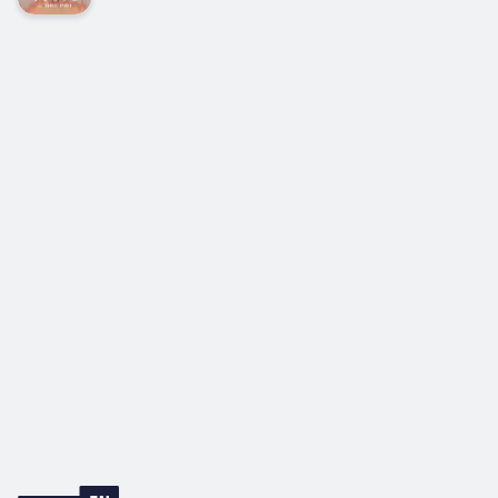
літаратуры. У 2016 годзе раман «Каласы пад
сярпом тваім» быў прызнаны чытачамі самай
важнай кнігай, якая паўплывала на развіццё
беларусаў як нацыі.Раман прысвечаны часу
напярэдадні паўстання 1863-1864 гадоў у...