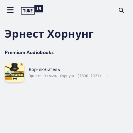
Эрнест Хорнунг
Premium Audiobooks
Вор-любитель
Эрнест Уильям Хорнунг (1890–1921) —
английский писатель, создатель серии книг об
Артуре Раффлсе, взломщике-любителе времён
викторианской Англии. Первый сборник
рассказов о его похождениях вышел в 1899 году
под названием «The Amateur Cracksman»....