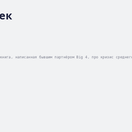
ек
книга, написанная бывшим партнёром Big 4, про кризис среднег
представитель среднего класса может поменять себя, своё отно