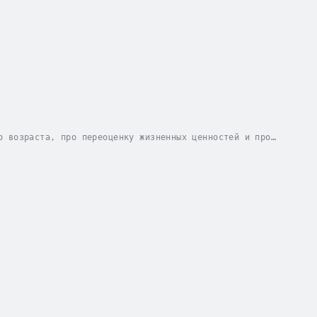
о возраста, про переоценку жизненных ценностей и про
шение к миру, свою профессию и всю свою жизнь....