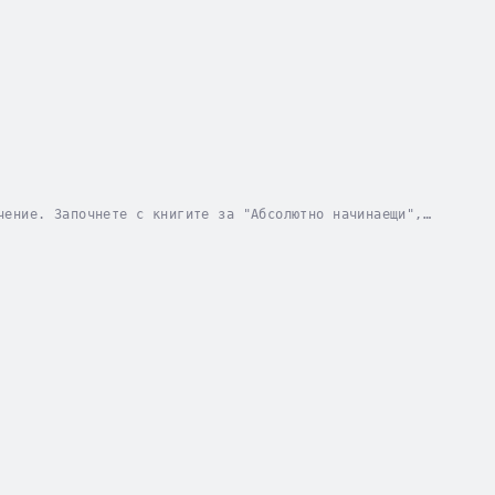
чение. Започнете с книгите за "Абсолютно начинаещи",
аща стъпка преминете към поредицата за "Средно...