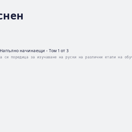
снен
 Напълно начинаещи - Том 1 от 3
а си поредица за изучаване на руски на различни етапи на обу
лжете с тези за "Начинаещи" и "Средно начинаещи". Като следв