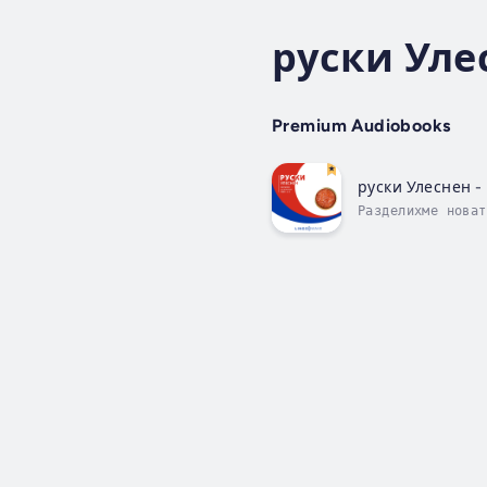
руски Уле
Premium Audiobooks
руски Улеснен -
Разделихме новат
след което продъ