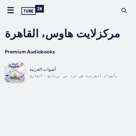
مركزلايت هاوس، القاهرة
Premium Audiobooks
أصوات العربية
أصوات العربية هي جزء من برنامج 'القارئ
العبقري -١'، وهو برنامج متخصص لتعليم مهارات
القراءة خطوة بخطوة، مبني على منهجية 'أورتن-
غيلينغهام' الأمريكية العلاجية والمعتمدة عالميًا
لمساعدة طلاب الدسلكسيا. والبرنامج مصمم خصيصًا
للغة العربية، يغطي مهارات...