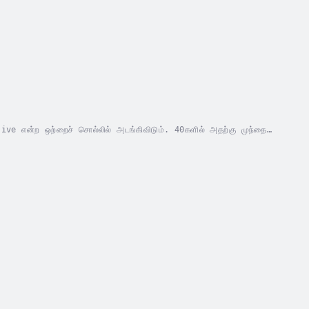
ive என்ற ஒற்றைச் சொல்லில் அடங்கிவிடும். 40களில் அதற்கு முந்தைய
ணா தொடங்கி...