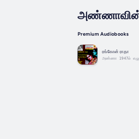
அண்ணாவின் 
Premium Audiobooks
ரங்கோன் ராதா
அண்ணா 1947ல் எழுதி
சில நூறு ஆண்டுகளில