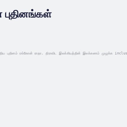
புதினங்கள்
ய புதினம் ரங்கோன் ராதா. திராவிட இலக்கியத்தின் இலக்கணம் முழுக்க‌ inclus
் தமிழ்ச் சமுதாயம் எப்படிச் சிதைவுற்று இருந்தது என்பதைக் காண்பிப்பதே அண்