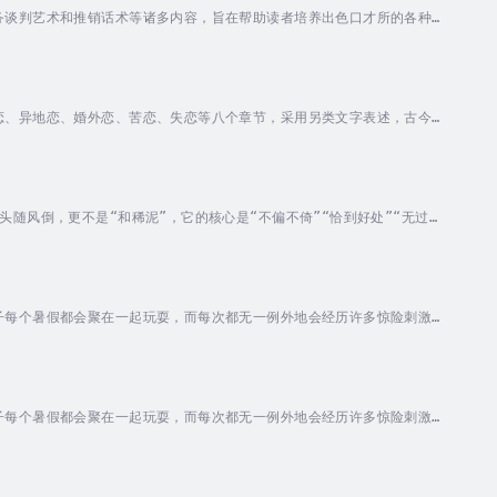
务谈判艺术和推销话术等诸多内容，旨在帮助读者培养出色口才所的各种心
话，展示自己的魅力。本书聚焦口才训练，围绕 60...
恋、异地恋、婚外恋、苦恋、失恋等八个章节，采用另类文字表述，古今结
面阐述。本书的魅力亮点，就是既满足读者对情诗本身的知识需求，也满足
性、通俗性兼具。是一本走进灵魂，涤荡浮躁，让你思念成河、静思如梦的
随风倒，更不是“和稀泥”，它的核心是“不偏不倚”“恰到好处”“无过之
态。中庸处世之道是一套很高明的处世哲学，认真学习并实践，必能受益匪
欲睡，人们需要的是一种容易领悟的轻松读物。于是，《中庸处世哲理故事
子每个暑假都会聚在一起玩耍，而每次都无一例外地会经历许多惊险刺激的
，吸引他们一页一页地看下去。本册书主要讲述四个孩子在邻居废弃的老屋
德尔太太什么秘密呢？少年探险队是时候出发啦！每一次进入地道都是一场
子每个暑假都会聚在一起玩耍，而每次都无一例外地会经历许多惊险刺激的
，吸引他们一页一页地看下去。本册书主要讲述了四个孩子在独角兽公园悠
冒着被困孤岛的危险，四个孩子决定深入岛中地牢一探究竟，没想到在一座