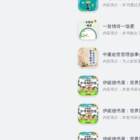
内容简介：本书通过
理素质，掌握实现高
一首情诗一场爱
内容简介：本书集合
合，不拘泥于对古典
了读者对情诗背后历
书。 Duration - 1
中庸处世哲理故事
内容简介：为人处世
亦无不及”。“无过
浅。那么，该如何来
全知道》跟读者见面了
伊妮德书屋：世界
内容简介：本套书讲
冒险。该系列少年探
中发现了一个秘密通
惊心动魄的体验，由于
伊妮德书屋：世界
内容简介：本套书讲
冒险。该系列少年探
闲地度假，总是闲不
封尘已久的孤岛地牢下
伊妮德书屋：世界