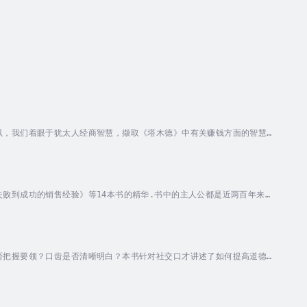
以，我们着眼于犹太人经商智慧，撷取《塔木德》中有关赚钱方面的智慧精
分类，把犹太商人“赚钱”的方方面面展现在读者面前，让大家都能够了
lished Date - Saturday, 18...
败到成功的销售经验》等14本书的精华.书中的主人公都是近两百年来在
活的意义。《羊皮卷人生励志故事全知道》没有高深玄妙的道理，只是采用
全书浅显易懂，事理透彻精辟。我们希望，成功人物的真实故事能你迈向成
否把握要领？口齿是否清晰明白？本书针对社交口才讲述了如何提高道德修
了要想使自己在社交中具有魅力，不能忽略自身的素质培养和口才礼仪培
ay, 11 January 2025.