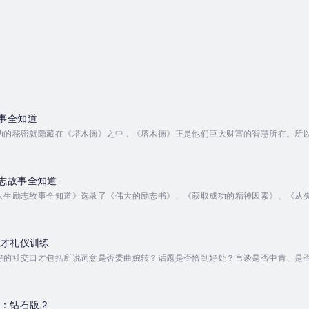
事全知道
功的秘密就隐藏在《塔木德》之中，《塔木德》正是他们巨大财富的智慧所在。所
的智慧语录，再通过犹太商人的具体故事加以阐释。《赚钱故事全知道》通过详细的
。 Duration - 12h 44m. Author - 李睿. Narrator - 一凡. Pub
志故事全知道
人生励志故事全知道》选录了《伟大的励志书》、《获取成功的精神因素》、《从失
。他们根据自身的经历，循循善诱地向世人告知成功的秘码以及由之所带来幸福生
典案例，从制定目标到积极行动，从修正自身毛病到认真对待人生中每一次机遇，
n -...
口才礼仪训练
好的社交口才包括所说词意是否委曲婉转？话题是否恰到好处？言谈是否中肯、是
思辨能力、应变能力等社交口才需要的综合素质。除了讲述社交口才技巧，还讲述
h 59m. Author - 项前. Narrator - 一凡. Published Date - Saturd
：钻石版.2