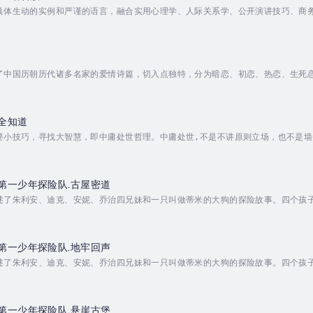
具体生动的实例和严谨的语言，融合实用心理学、人际关系学、公开演讲技巧、商
效沟通的基本原则和技巧，成功地进行演讲和谈判，做到在各种场合从容不迫地开口说
了中国历朝历代诸多名家的爱情诗篇，切入点独特，分为暗恋、初恋、热恋、生死
情诗字面的理解，也非传统意义上的简单赏析，而是一种风格独特、感情丰富的全
史故事甚至野史掌故的了解，并结合现代爱情故事解析、感悟爱情，知识性、趣味
3h...
全知道
要小技巧，寻找大智慧，即中庸处世哲理。中庸处世,不是不讲原则立场，也不是墙头
之亦无不及”“恰到好处”，这才是为人处世高根本的原则，也是体现大智慧的佳状
学习它呢？《中庸》生涩难懂，《论语》枯燥乏味，各种解说泛泛而谈，让人昏昏
。本书对...
第一少年探险队.古屋密道
述了朱利安、迪克、安妮、乔治四兄妹和一只叫做蒂米的大狗的探险故事。四个孩
险小说以其严密的逻辑，缜密的推理，悬念迭出的情节，深深地吊着孩子们的胃口
道，到底是谁建立的秘密通道？这是用来干什么的？孩子们又在秘道里发现邻居菲
严重缺氧等问题，...
第一少年探险队.地牢回声
述了朱利安、迪克、安妮、乔治四兄妹和一只叫做蒂米的大狗的探险故事。四个孩
险小说以其严密的逻辑，缜密的推理，悬念迭出的情节，深深地吊着孩子们的胃口
住的乔治提议再次去独角兽之岛探险，没想到在那个深海沉船上又有了新的发现，
，竟然还有一个人...
第一少年探险队.悬崖古堡