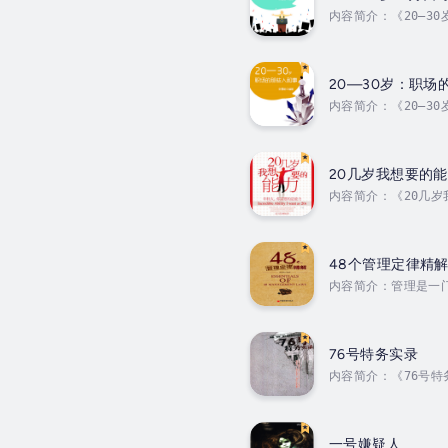
内容简介：《20—30岁
20—30岁：职场
内容简介：《20—30岁
20几岁我想要的
内容简介：《20几岁
边陲小市，老爸赐名
科成绩尚可。兴趣广
抱残守缺的想法：说自
48个管理定律精
内容简介：管理是一
题。让我们感到幸运
称做定律，人们往往
别所在。...
76号特务实录
内容简介：《76号
图文并茂地展现作者
理常识一本搞定》一
结，以全新的视角，给
一号嫌疑人