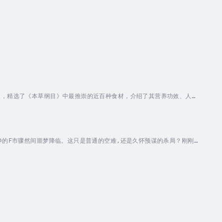
点，精选了《本草纲目》中最推崇的近百种食材，介绍了其营养功效、人群
效、能够解决常见疾病烦恼的小偏方。大部分食材，我们还介绍了详细的
：新晋主播，声音亲和力高，表达自然流畅，擅长社科出版物等。
静的F市骤然间噩梦降临。这只是普通的空难,还是久怀预谋的杀局？刚刚
吗？蔡可薇不相信流言蜚语,只相信自己的眼睛。雨夜,叉是一个恐怖的雨
龙江。擅长悬疑惊悚小说创作，曾出版畅销作品《藏戒》、《驼皮地图》、