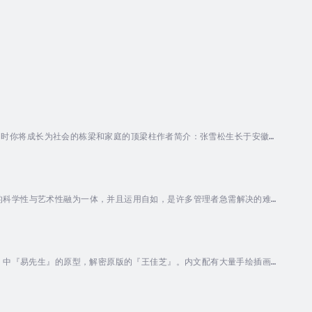
30岁时你将成长为社会的栋梁和家庭的顶梁柱作者简介：张雪松生长于安徽某
完中学遭遇落榜，愤然复读后蒙进南开大学英语系。大学以来，除英语外各
汗牛。阅书之余，亦尝阅人，追索往事，成其小说，对此小说有些敝帚自珍
的科学性与艺术性融为一体，并且运用自如，是许多管理者急需解决的难
大师。他们通过长期实践与不断思考，为我们总结出管理的神奇定律。既然
的效果。运用简单的方法，解决管理者的棘手难题，这正是大师与常人的区
戒》中『易先生』的原型，解密原版的『王佳芝』。内文配有大量手绘插画，
：樊绍烈，行伍出身，曾在世界500强企业做了十几年的高管，曾出版《管
部分心得和体悟著成这本《76号特务实录》，这是作者多年来心血的凝