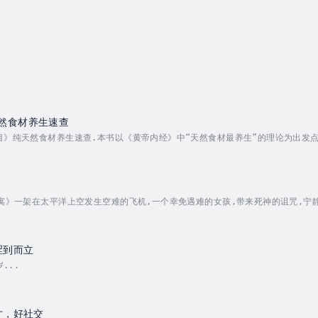
然食材养生速查
目》纯天然食材养生速查.本书以《黄帝内经》中“天然食材最养生”的理论为出发
，这百种食材，均为百姓餐桌常见；还专门介绍了“本草祛病养生方”，均为实用有
：杨力是国学大家、首席中医养生专家、著名中医学家，作家。主播简介：熊小小
m....
公寓》一架在太平洋上空发生空难的飞机,一个幸免遇难的女孩,带来死神的诅咒,宁
定调查真相,岂知身边的朋友一个个离奇死亡。真的有诅咒吗？接近她的人部必须死
寓,传来凄惨的尖叫声。作者简介：诸葛宇聪：本名朱传良，高级中学教师，现居黑
将出版《...
涩到而立
...
才，好社交