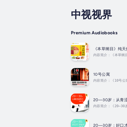
中视视界
Premium Audiobooks
《本草纲目》纯天
内容简介：《本草纲
宜忌、烹饪小技巧等
烹饪方法。作者简介
Duration - 7h 11
10号公寓
内容简介：《10号
死里逃生的蔡可薇决
夜。沉寂的10号公
《10号公寓》等，即
20—30岁：从青
内容简介：《20—30岁
20—30岁：好口