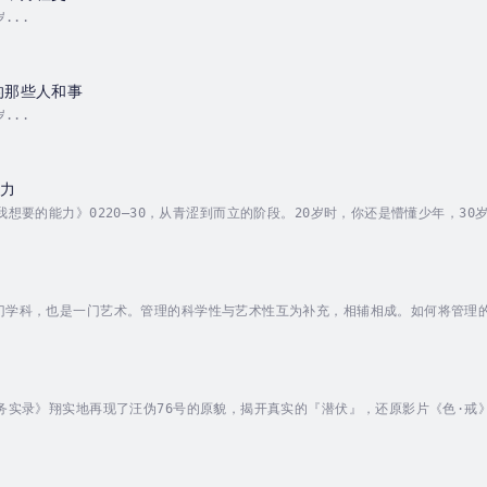
...
的那些人和事
...
能力
我想要的能力》0220—30，从青涩到而立的阶段。20岁时，你还是懵懂少年，
雪松，取大雪压青松之句。可惜青松挺不直，自幼逢考常败难尽人意。磕磕绊绊读
泛而常见异思迁，二十年来唯一不变的爱好是读书。读书虽未充栋，却也能有几条
己的话...
解
门学科，也是一门艺术。管理的科学性与艺术性互为补充，相辅相成。如何将管理
和欣慰的是，解决这道难题并非无章可循，无据可依。这应该感谢世界各国的管理
认为非常深奥，其实不然。这些定律实际操作时非常简单，同时又可收到意想不到
特务实录》翔实地再现了汪伪76号的原貌，揭开真实的『潜伏』，还原影片《色·
数年来深入研究历史的成果，以全新的视角深度再现最真实的汪伪76号。作者简介
书。年近半百，遂远离职场，专心读书。最喜欢历史，斗胆将自己数年来研究历史的
读者最真...