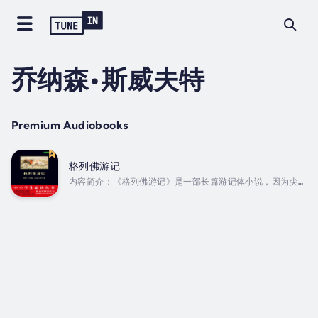
乔纳森•斯威夫特
Premium Audiobooks
格列佛游记
内容简介：《格列佛游记》是一部长篇游记体小说，因为尖锐
深邃的讽刺艺术而名扬世界。本书用格列佛船长的口吻，描绘
了主人公在小人国、大人国、飞岛国和慧骃国的奇特经历，充
满异想天开的情节和精妙地讽刺。作者通过夸张的手法，揭露
时代的弊端，毫不留情地对18世纪前半期的英国社会进行了全
面的批判。本书思想内容深刻，是具有很大影响力的外国文学
作品之一。作者简介：乔纳森·斯威夫特，英国作家。出生于
爱尔兰的都柏林，曾在都柏林三一学院和牛津大学求学。其创
作的讽刺小说影响很大，被高尔基誉为世界“伟大文学创造者
之一”。著有《格...