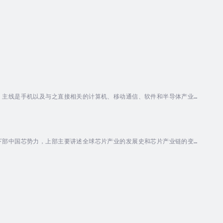
，主线是手机以及与之直接相关的计算机、移动通信、软件和半导体产业的
上部主要讲述除华为之外的主要手机品牌的发展故事，下部主要讲述华为手
资料全部来源于公开报道，力图用通俗易懂的语言讲清楚一部小小的手机及
下部中国芯势力，上部主要讲述全球芯片产业的发展史和芯片产业链的变
者余盛深入剖析全球芯片产业的发展历程，涵盖从芯片技术的起源、研发突
分析技术封锁、贸易摩擦等因素对芯片产业的影响，揭示芯片战争背后的经