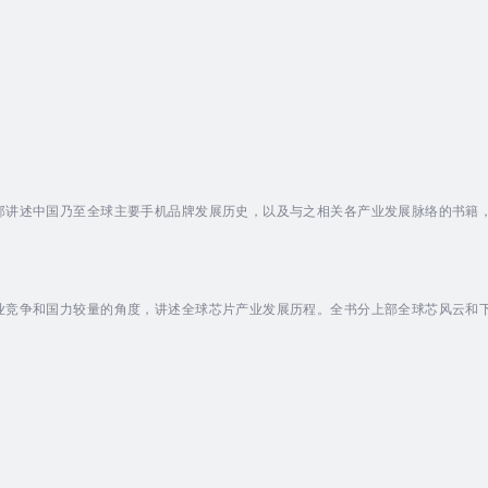
部讲述中国乃至全球主要手机品牌发展历史，以及与之相关各产业发展脉络的书籍
美国、东亚和欧洲之间的国家级别产业分工、合作乃至竞争。本书分上部和下部，
为背后的中美大国产业融合、竞争乃至全球经济与人类社会走向的深度剖析。本书
产业发展的历史与...
业竞争和国力较量的角度，讲述全球芯片产业发展历程。全书分上部全球芯风云和
国芯片的崛起与芯片产业发展的最新动态。本书聚焦于芯片领域的竞争与博弈。作
争格局的演变。书中详细阐述各国在芯片制造、设计、原材料供应等环节的角力，
展现芯片产业在全球...