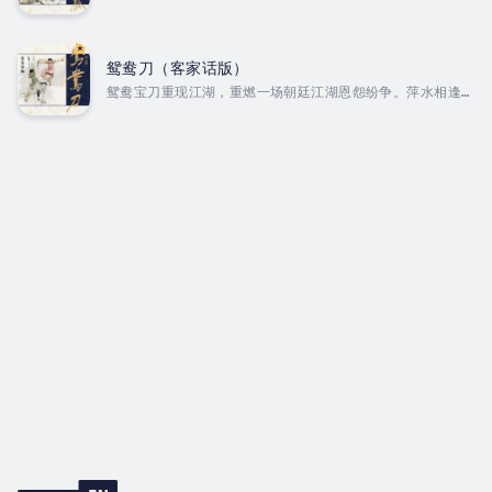
不断？千年雪峰上又藏着怎样的惊天宝藏？沧州大战，本是宿
世冤仇，何以相逢恨晚？累世血仇，何日方能化解？ Author
- 金庸. Narrator - 其佳. Published Date -
Saturday, 18 January 2025.
鸳鸯刀（客家话版）
鸳鸯宝刀重现江湖，重燃一场朝廷江湖恩怨纷争。萍水相逢成
命中注定，夫妻刀法成就无敌美名。究竟这鸳鸯刀中暗藏什么
玄机？ Author - 金庸. Narrator - 其佳. Published
Date - Saturday, 18 January 2025.