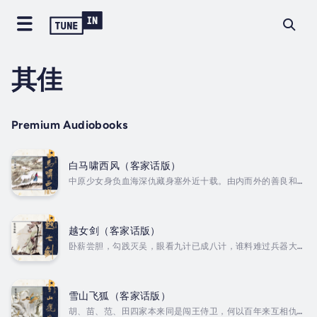
其佳
Premium Audiobooks
白马啸西风（客家话版）
中原少女身负血海深仇藏身塞外近十载。由内而外的善良和难
以捉摸的内心，为她带来了一切也夺走了一切。眼睁睁看着心
爱之人逐个离去，无能为力的她该何去何从？ Author - 金
庸. Narrator - 其佳. Published Date -
Saturday, 18 January 2025.
越女剑（客家话版）
卧薪尝胆，勾践灭吴，眼看九计已成八计，谁料难过兵器大
关。当一国命运竟掌握在区区牧羊女手中，看百姓如何救国于
水火。金庸演绎千年传说，谁说小人物难当重任。 Author -
金庸. Narrator - 其佳. Published Date -
Saturday, 18 January 2025.
雪山飞狐（客家话版）
胡、苗、范、田四家本来同是闯王侍卫，何以百年来互相仇杀