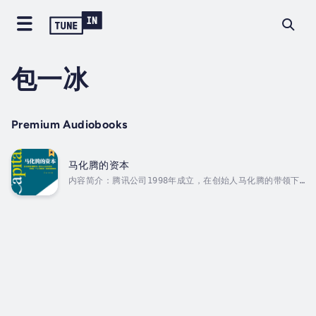
包一冰
Premium Audiobooks
马化腾的资本
内容简介：腾讯公司1998年成立，在创始人马化腾的带领下，
公司实力由弱变强，员工人数由少变多，公司业务由结构单一
化到生态多元化，腾讯公司从一个当初整天吃不饱的“小企
鹅”发展到如今的“企鹅帝国”，堪称中国互联网时代的一个经
典神话。本书所讲述的既是马化腾历经时间沉淀的商业智慧和
人生感悟，更是马化腾驰骋商场多年立于不败之地的资本精
华。 Duration - 9h 49m. Author - 包一冰.
Narrator - 洪宇. Published Date - Monday, 20
January...