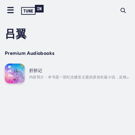
吕翼
Premium Audiobooks
肝胆记
内容简介：本书是一部纪念建党主题的原创长篇小说，反映了
在党的民族政策的感召下，汉族与兄弟民族肝胆相照、和谐发
展的感人故事。故事发生在新中国成立之前的乌蒙古城，主人
公胡笙与乌铁因感情纠葛生隙，在面对日寇入侵的情况下，尽
释前嫌，共御外辱。在台儿庄战役中，乌铁失去双脚回到家
乡，而胡笙加入了共产党。二人在巨大的变革时期互相帮助，
互相包容，在乌蒙山区开辟革命根据地与敌斗争；在解放军进
驻古城开展剿匪任务时，携手并进。二人异常艰难地推动民族
工作。歌颂了党的民族政策体现的无疆大爱。作者简介：吕翼
是彝族作家，中国作协...