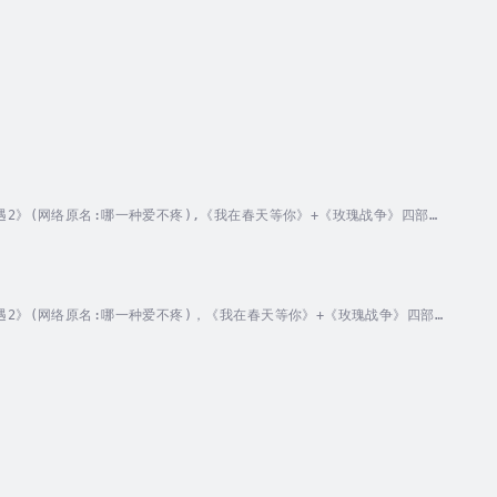
2》(网络原名:哪一种爱不疼),《我在春天等你》+《玫瑰战争》四部作
转转八年，叶枫心里面装的还是那个让她哭的男人。终于，她等来了男人
:冯宝宝/林凡/黑鱼/摩崖/小狐狸 /林夏/南瓜楠少/寻常/闲人初 /
2》(网络原名:哪一种爱不疼)，《我在春天等你》+《玫瑰战争》四部
兜兜转转八年，叶枫心里面装的还是那个让她哭的男人。终于，她等来了男
播:冯宝宝/林凡/黑鱼/摩崖/小狐狸 /林夏/南瓜楠少/寻常/闲人初