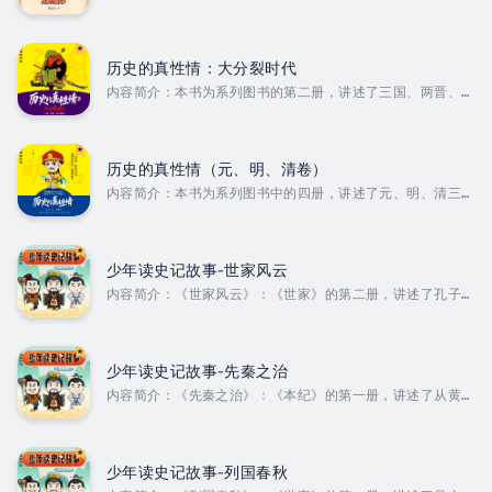
实有趣的历史冷知识。作者查阅诸多文献，书中所写均为史料
他通过拉里的故事表达着其哲学思考——物质的满足是暂时和肤
中记载。书中既有王朝的兴衰更迭，又有人物的枯荣沉浮，更
浅的，只有在自我完善的精神追求中才能获得真正的自由与幸
有作者的所思所想，旨在戳破读者的历史盲点。 Duration
福。作者简...
- 8h 32m. Author - 忆江南. Narrator - 天音神韵工
历史的真性情：大分裂时代
作室. Published Date - Tuesday, 02 January
内容简介：本书为系列图书的第二册，讲述了三国、两晋、南
2024.
北朝中真实有趣的历史冷知识。作者查阅《三国志》《资治通
鉴》等近百部文献，书中所写均为史料中记载。全书分为“曹
魏帝国”“东吴帝国”“西蜀帝国”“西晋王朝”“东晋十六国”“南
北朝”六章，包含“甄宓：误入凡尘的洛神”“从陈友谅看曹操铁
历史的真性情（元、明、清卷）
索连船的历史真相”“诸葛亮三气周瑜的历史真相”“刘备究竟是
内容简介：本书为系列图书中的四册，讲述了元、明、清三朝
不是皇叔”“淝水之战不只是一场战争”等85个历史故事。书中
中真实有趣的历史冷知识。作者查阅《清史稿》等近百部文
既有王朝的兴衰更迭，又有人物的枯荣沉浮，更有作者的所思
献，书中所写均为史料中记载。书中既有王朝的兴衰更迭，又
所想，旨在戳破读者的历史盲点，让读者轻松读史，迅速
有人物的枯荣沉浮，更有作者的所思所想，旨在戳破读者的历
成...
史盲点，让读者轻松读史，迅速成为历史达人！作者简介：忆
少年读史记故事-世家风云
江南，原名张恒涛，著名历史畅销书作家，擅长以轻松幽默的
内容简介：《世家风云》：《世家》的第二册，讲述了孔子、
笔调，普及推广历史知识。着有《历史老师没教过的历史》
陈胜、萧何、张良、陈平、曹参、周勃父子和梁孝王刘武的故
（1—4册）、《语文老师没教过的三国》《语文老师没讲到的
事。作者简介：沈忱，江西南昌人，作家、文史学者。已出版
水浒》《语文老师没教过的西游》《语文老师没讲到的红
《煮酒品三国》《煮酒说水浒》《智者千虑诸葛亮》《中国历
楼》。...
代战争之汉末烽烟》等著作十六部。 Duration - 3h 50m.
少年读史记故事-先秦之治
Author - 沈忱. Narrator - 天音神韵工作室.
内容简介：《先秦之治》：《本纪》的第一册，讲述了从黄、
Published Date - Monday, 08 January 2024.
炎、尧、舜、禹五帝开始，到秦统一六国的诸位帝王的故事。
作者简介：高金国，男，笔名高了高，高级编辑，全国中文核
心期刊专栏作者。出版有《好父母养出好孩子——给家长的35堂
教育思考课》《写给孩子的趣味中国历史（12册）》《 少年
少年读史记故事-列国春秋
读史记故事·先秦之治 》等26册图书。 Duration - 3h