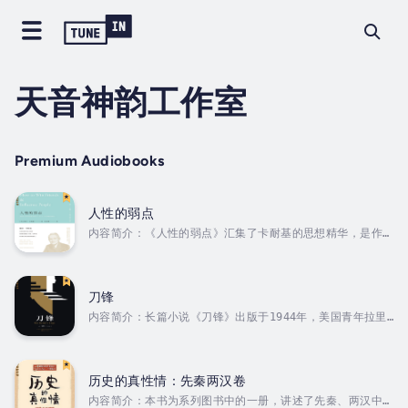
天音神韵工作室
Premium Audiobooks
人性的弱点
内容简介：《人性的弱点》汇集了卡耐基的思想精华，是作者
蕞成功的励志经典。本书译自1937年初版本，完整收录了卡耐
基与他的朋友为此书所写的内容推荐与背景介绍，以及市面其
他版本多半遗漏的《创造奇迹的信》和《家庭生活更美满的七
个法则》这两个章节。书中卡耐基以对人性的深刻见解，挖掘
刀锋
出潜藏在人们体内的弱点，利用大量普通人不断努力取得成功
内容简介：长篇小说《刀锋》出版于1944年，美国青年拉里曾
的真实故事，激励人们充分认知自己，不断改造自己，终取得
参加一战，目睹了战争的无情和残酷，因此对人生心存迷惘。
成功。读者通过阅读和实践书中介绍的各种方法，可以走出困
战争结束后，拉里渴望寻求生命的价值与意义，他与未婚妻解
境，发挥自我潜力，创造美好人生。作者简介：戴尔卡耐基
除婚约，在巴黎游荡，并从巴黎出发遍游全世界。后，他在印
（DaleCar...
度宗教的神秘中顿悟，对人生有大彻大悟之感，后返回美国，
历史的真性情：先秦两汉卷
过上了“大隐隐于市”的生活。毛姆以生动的笔触描写了拉里探
内容简介：本书为系列图书中的一册，讲述了先秦、两汉中真
求人生意义的历程，揭示了精神追求与实利主义之间的矛盾。