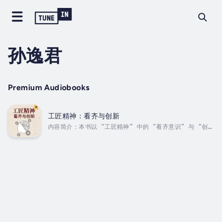
孙逸君
Premium Audiobooks
工匠精神：看齐与创新
内容简介：本书以 “工匠精神” 中的 “看齐意识” 与 “创新
意识” 为主题和切入点，从正确的方法、认真负责的态度、追
求卓越的精神、智慧的头脑、坚持不懈的意志、不断学习的进
取心等方面入手，深入论述了 “工匠精神” 是什么、有着什么
样的内核等问题。书中通过大量事例，生动阐述了要向忠于职
守、责任心强、努力勤奋、有主动性的 “工匠”...