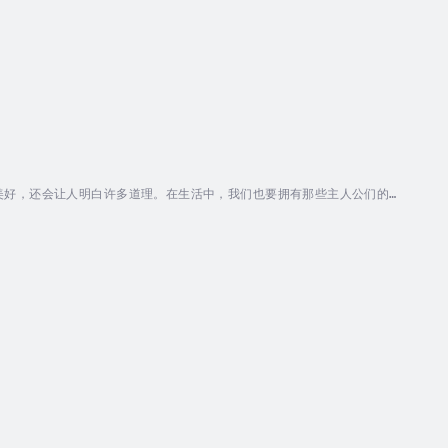
美好，还会让人明白许多道理。在生活中，我们也要拥有那些主人公们的优
装》、《丑小鸭》、《卖火柴的小女孩》等经典故事。这些故事流传百年，
1875年8月4日），又译汉斯·克里斯蒂安·安德森等，19世纪 丹麦 童话...