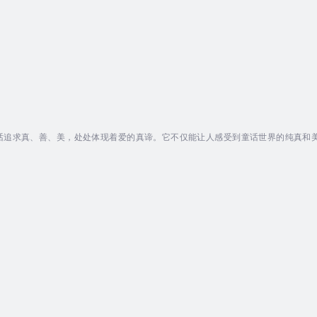
话追求真、善、美，处处体现着爱的真谛。它不仅能让人感受到童话世界的纯真和
、坚持不懈、真诚博爱、谦逊勤勉等。著名的故事包括《海的女儿》、《皇帝的新
斯·克里斯汀·安徒生（Hans Christian Andersen，1805年4月2日～