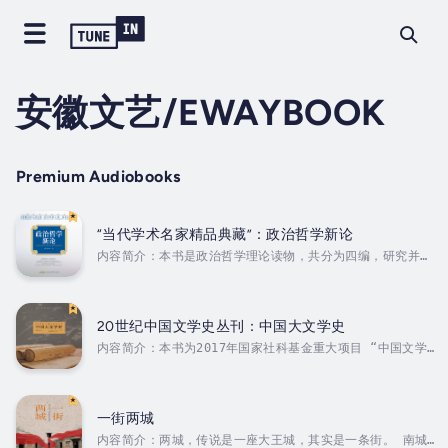
安徽文艺/EWAYBOOK
Premium Audiobooks
“当代学术名家精品典藏”：政治哲学新论
内容简介：本书是政治哲学理论读物，共分为四编，研究并探
讨了孔子、老子思想体系中的政治哲学、政治权力的转移与制
衡、“自由”一词在历史上的演变等政治哲学问题，探索了中国
政治哲学的思想源流，理清现代政治哲学对中国优秀传统文化
的继承与发展，具有较高的学术价值，对促进与推动政治哲学
20世纪中国文学史丛刊：中国大文学史
的发展具有积极意义。 2016年第三批选题，选题名《在道义
内容简介：本书为2017年国家社科基金重大项目 “中国文学
论与正义论之间——比较政治哲学诸问题初探》。作者简介：吴
史著作整理、研究及数据库建设”子项目的学术成果，选取有
根友是武汉大学哲学学院教授、博士生导师，武汉大学文明对
代表性的民国学者所著中国文学史著作，进行整理出版。...
话高等研究院院长。他 1963...
一街两城
内容简介：两城，传说是一座大王城，其实是一条街。 南城