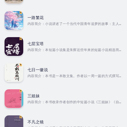
住着王家，北城住着姜家。街上还住着张家，只是张家兄弟祖
祖辈辈给姜家、王家扎觅汉（当长工）。 自古以来，要么南
城赵家占街，要么北城李家霸街，最能显示街主权力和财富的
就是拥有一件大王用作通天地神灵的黑陶杯。不过，直到清末
一路繁花
民初北城姜家占街时，也没有见过真正的黑陶杯。可就在这
内容简介：小说讲述了一个当代中国青年追梦的故事：主人公
时，街上流传镇街之物——高柄镂空蛋壳黑陶杯真品在南城王家
凌萱刚刚大学毕业，却放弃了父母眼中的好工作，飞往波兰深
出现。...
造。她做此决定的原因，一方面是怀着走出去看看、丰富人生
经历的梦想，另一方面是对邻家男孩吴建怀有暗恋情愫，追随
着吴建来到华沙大学读研。在华沙学习的日子里，凌萱在感情
七层宝塔
上并没有随自己所愿，却遭受了两次情感挫折，情绪陷入低
内容简介：本短篇小说集是朱辉近些年来的短篇小说精选而
谷。在中国留学生特别是一直默默给予她关心的周晟和来自韩
成，作品多描写中国城市化进程当中农村与城市的一系列变
国的室友索尔的真心帮助下，她逐渐摆脱失意与消沉，努力学
化，抒写了中国人的重视血脉亲情、贵土重迁的情怀，直面人
习，广交朋友，不仅在学业上取得了优异成绩，博得了教授、
生，烛照人心。作者简介：朱辉，1963 年出生于江苏兴化，
同学们的尊重与欣赏，...
毕业于河海大学农田水利工程系。他是江苏省作协专业作家，
七日一徽说
《雨花》杂志主编。其作品以小说为主，著有《牛角梳》《白
内容简介：本书是一本散文集。作者以一周一篇的方式撰写以
驹》等长篇小说，《七层宝塔》等短篇小说，曾获鲁迅文学
徽州为主题的散文，力图将博大深邃的徽文化，以散文方式，
奖、紫金山文学奖等多个奖项。 Duration - 9h 4m.
传播给读者。《不敢写徽州》精选了其中的六十四篇，主要涵
Author - 朱辉. Narrator -...
盖徽州文化起源、一府六县、徽州地理历史渊源、人口迁移、
徽州古村落、徽派建筑、徽州三雕、徽州牌坊、徽州祠堂、徽
三姐妹
州宗族文化、徽州教育、徽州民俗、徽菜等内容。作者简介：
内容简介：本书收录作者创作的中短篇小说《三姐妹》《自画
陈发祥，经济学人出身，安徽省徽学学会会员，任教于安徽省
像》《上青海》《你是我最好的书》等，均已发表于2021年的
委党校等院校。三十余年深耕徽文化，徒步近 3000 公里踏
《十月》《青年文学》《中国作家》等文学刊物。作品有对北
遍徽州古道，研读数百本相关著作。2020 年起以 “七日一徽
大荒淳朴的村民的回忆与赞美，有对油画行业的市场化和艺术
说”...
化的思考等，展示了作者较为深厚的文学功底。作者简介：陈
不凡之镜
武，江苏东海人，中国作家协会会员，一级作家，现任连云港