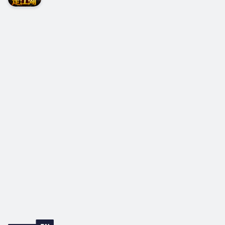
#二叔秘訣# #妖嬈女人#...