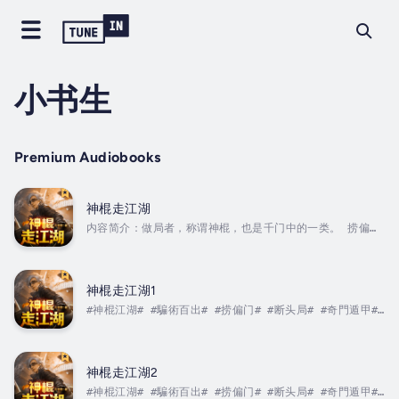
小书生
Premium Audiobooks
神棍走江湖
内容简介：做局者，称谓神棍，也是千门中的一类。 捞偏
门、断头局、剪刀煞、奇门遁甲、起死回生，人心欲望永无止
境！ 这是一个关于千术江湖的故事，二叔说，他们这行一定
要少说多听，从对方的话里找破绽。而且他们有一套秘诀，可
无论我百般央求，二叔始终没有说出来，他说一旦泄露出去，
神棍走江湖1
可能会害了很多人...... 直到有一天，一个妖娆抚媚的女
#神棍江湖# #騙術百出# #捞偏门# #断头局# #奇門遁甲#
人，找到了二叔...... Duration - 22m. Author - 小
#二叔秘訣# #妖嬈女人#...
书生. Narrator - 晨曦VO，许大仙儿等. Published
Date -...
神棍走江湖2
#神棍江湖# #騙術百出# #捞偏门# #断头局# #奇門遁甲#