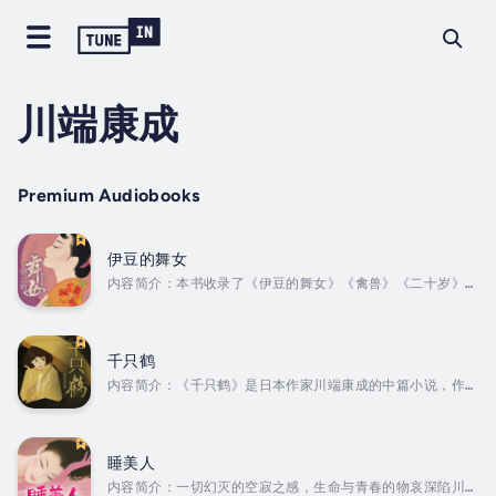
川端康成
Premium Audiobooks
伊豆的舞女
内容简介：本书收录了《伊豆的舞女》《禽兽》《二十岁》
《女儿心》《十六岁的日记》《抒情歌》《温泉旅馆》共十篇
精致中短篇，是了解川端康成美学不可错过的名作。其中《伊
豆的舞女》是川端康成早期的代表作和成名作。在伊豆的山道
上，来自东京的少年偶遇一群巡回艺人，被其中天真美丽的小
千只鹤
舞女薰子吸引，薰子也渐渐对少年生出眷恋。但直到旅途结
内容简介：《千只鹤》是日本作家川端康成的中篇小说，作品
束，两人都没有向对方表达过爱慕之情，至此留下了一段世上
发表于1952年，主要讲述的是一段涉及两代人的畸恋故事，表
至美的初恋…… Duration - 9h 35m. Author - 川端康
现了爱与道德的冲突，同时对日式风物与心理的刻画也十分细
成. Narrator - 浮世梦....
腻，“字里行间仿佛有洁白的千只鹤在晚霞中翩翩飞舞。”在川
端康成的作品中，《千只鹤》占有重要地位。它不仅是一部获
睡美人
得诺贝尔文学奖的作品，而且从多方面反映了作家创作的独特
内容简介：一切幻灭的空寂之感，生命与青春的物哀深陷川端
风格。同时，《千只鹤》也是一部十分复杂、非常容易引起歧