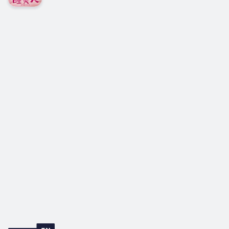
的“魔界”不能自拔★川端康成曾说：“小说家应该是无赖放浪之
义的小说。 [1]1952年，《千只鹤》获得日本艺术院奖。
徒，要敢于有不名誉的言行，敢于写违背道德的作品，做不到
Duration - 6h 19m. Author -...
这一点，小说家就只好灭亡。”本书收录的两部经典长篇小说
《睡美人》《舞姬》正好印证这一点，很好地体现了川端康成
的审美情趣和美学风格。★配有川端康成所喜爱、称赞，有“大
正浪漫的代名词”“漂泊的抒情画家”之称的日本明治和大正时
期的著名画家竹久梦二的插画，十足的东瀛本土风味，画中的
人物优雅、温柔多情，均带有一种朦胧的美，与川端小说的氛
围相得益彰...