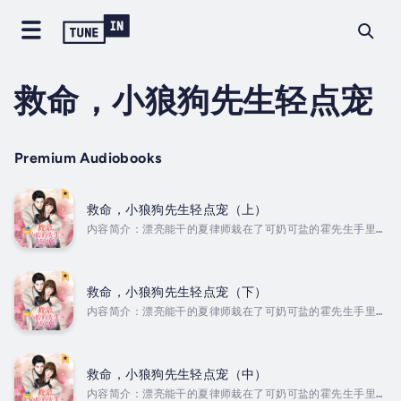
救命，小狼狗先生轻点宠
Premium Audiobooks
救命，小狼狗先生轻点宠（上）
内容简介：漂亮能干的夏律师栽在了可奶可盐的霍先生手里。
他掐去她的桃花，折断她的翅膀，把她困在他怀里。 她以为
这就是爱情了，高高兴兴给他怀了个孩子。 车祸现场，她抱
着肚子求救，他却抱着别的女人离开。 躺在手术台上，她才
知道自己这个水货作用有多大。 身体可以陪霍先生睡，心也
救命，小狼狗先生轻点宠（下）
可以让霍先生拿去做人情。 只是不知道，等她成了鬼，霍先
内容简介：漂亮能干的夏律师栽在了可奶可盐的霍先生手里。
生还要不要她站在他的枕头上。有人问律政女王夏微澜：报复
他掐去她的桃花，折断她的翅膀，把她困在他怀里。 她以为
男人最好的方式是什么？ 夏女王回答：住他的房子，开他的
这就是爱情了，高高兴兴给他怀了个孩子。 车祸现场，她抱
车子，用他的票子， 还要让他的儿子喊他最恨的人爸爸。...
着肚子求救，他却抱着别的女人离开。 躺在手术台上，她才
知道自己这个水货作用有多大。 身体可以陪霍先生睡，心也
救命，小狼狗先生轻点宠（中）
可以让霍先生拿去做人情。 只是不知道，等她成了鬼，霍先
内容简介：漂亮能干的夏律师栽在了可奶可盐的霍先生手里。
生还要不要她站在他的枕头上。有人问律政女王夏微澜：报复