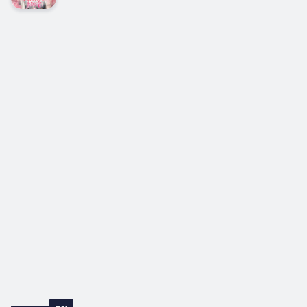
他掐去她的桃花，折断她的翅膀，把她困在他怀里。 她以为
男人最好的方式是什么？ 夏女王回答：住他的房子，开他的
这就是爱情了，高高兴兴给他怀了个孩子。 车祸现场，她抱
车子，用他的票子， 还要让他的儿子喊他最恨的人爸爸。...
着肚子求救，他却抱着别的女人离开。 躺在手术台上，她才
知道自己这个水货作用有多大。 身体可以陪霍先生睡，心也
可以让霍先生拿去做人情。 只是不知道，等她成了鬼，霍先
生还要不要她站在他的枕头上。有人问律政女王夏微澜：报复
男人最好的方式是什么？ 夏女王回答：住他的房子，开他的
车子，用他的票子， 还要让他的儿子喊他最恨的人爸爸。...