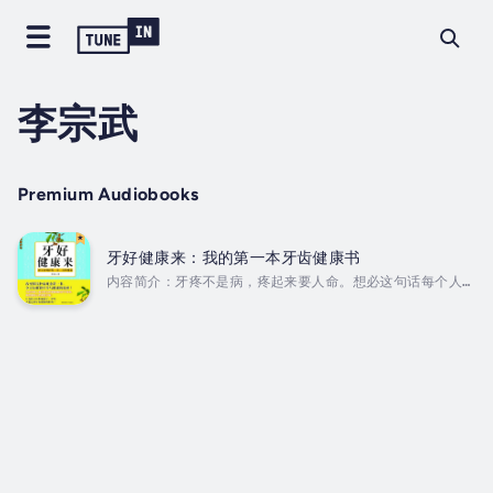
李宗武
Premium Audiobooks
牙好健康来：我的第一本牙齿健康书
内容简介：牙疼不是病，疼起来要人命。想必这句话每个人都
深有体会，上到80岁老人，下到几岁小朋友，每个人在自己的
生命中都或多或少被自己的牙齿折磨过几回。如果不是牙疼，
有几个人会好好保护自己的牙齿？或者说知道怎么正确保护自
己的牙齿？你知道保护牙齿从你还是个宝宝的时候就可以开始
了吗？你知道怎样才是正确的刷牙方法吗？你知道怎样的饮食
习惯才是对牙齿健康最有利的吗？你知道牙齿疾病会导致你患
上心脏病、胃炎等疾病吗？本书从中国国情出发，以大量的生
动形象的实际案例为引子，徐徐引出正确的牙齿保护知识，涵
盖了从宝宝时期到...