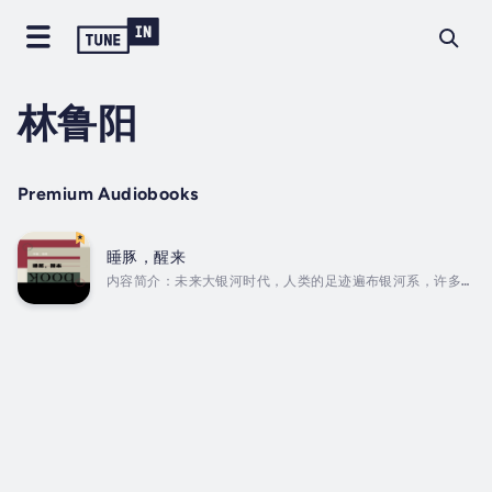
林鲁阳
Premium Audiobooks
睡豚，醒来
内容简介：未来大银河时代，人类的足迹遍布银河系，许多银
河系生物资源被人类挖掘利用。睡豚就是其中之一，这种长得
像螺丝刀的奇怪生物，因为头部所含的激素“包治百病”而被人
类捕杀。但由于睡豚整个群体都在熟睡，没有任何醒来繁衍种
族的迹象，人类最终放弃了对睡豚的杀戮，转而将睡豚所在的
东始星列为生态禁区。为保护禁区内的生态资源，打击猖獗的
盗猎偷猎现象，还设立了生态巡航检查制度。...