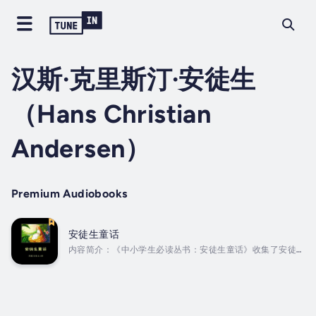
汉斯·克里斯汀·安徒生
（Hans Christian
Andersen）
Premium Audiobooks
安徒生童话
内容简介：《中小学生必读丛书：安徒生童话》收集了安徒生
童话的大量代表作品，如《丑小鸭》《皇帝的新装》《夜莺》
和《豌豆上的公主》等，精心甄选了安徒生最为经典的童话，
以期引领孩子们在赏心悦目的情境中，进入奇幻有趣的童话世
界；使现实压力与日俱增的成人们，重温人鱼公主、丑小鸭、
拇指姑娘的快乐记忆，回归天真、宽容的快乐心态。作者简