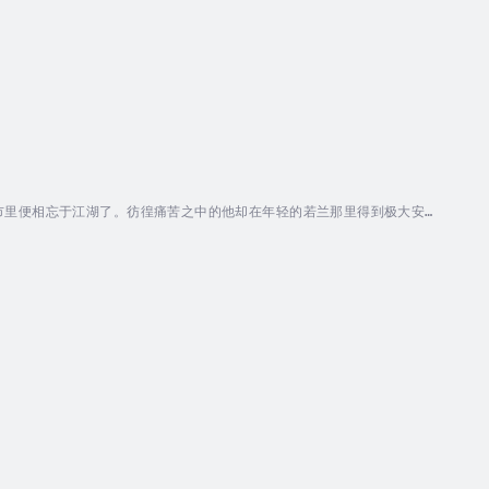
市里便相忘于江湖了。彷徨痛苦之中的他却在年轻的若兰那里得到极大安
的神圣和生命的伟大，爱情让人生达到高峰。现实社会中的无奈，不能低俗
。一方面是桀骜不驯，一方面是委曲求全；一方面是精神的清高，一方面是