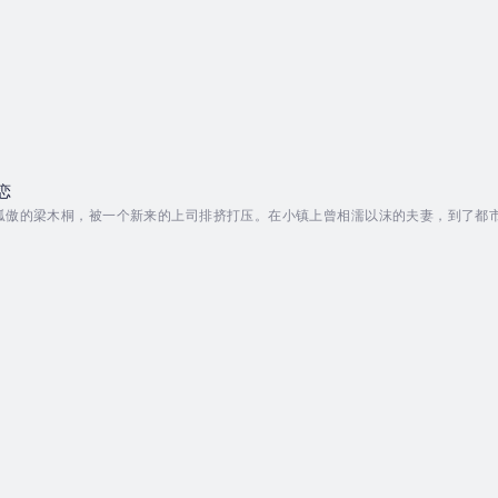
恋
孤傲的梁木桐，被一个新来的上司排挤打压。在小镇上曾相濡以沫的夫妻，到了都
游，谈诗论赋，访古探幽。人生在关上一扇门的时候又开了一扇窗。二人体会到爱
们感到苦闷，却无法侵犯善良的高贵。在理想与现实，爱情与世俗之间，苦苦追问
安放漂泊的心灵？如...