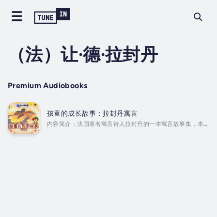
（法）让·德·拉封丹
Premium Audiobooks
孩童的成长故事：拉封丹寓言
内容简介：法国著名寓言诗人拉封丹的一本寓言故事集，本书
中的寓言故事大多取材于古希腊、罗马和印度寓言以及中世纪
和17世纪的民间故事。拉封丹通过寓言故事，塑造了各个行
业、不同阶层的人的典型形象。对现实中的人们进行警醒与启
发，让读者在阅读故事的同时能够学到很多人生道理与智慧启
迪。《拉封丹寓言》入选小学三年级推荐阅读书目，其中这本
书将众多著名篇目收录其中，包含《狐狸与乌鸦》《狼和小
羊》《疯子和聪明人》等耳熟能详的故事。 Duration -
58m. Author - （法）让·德·拉封丹....