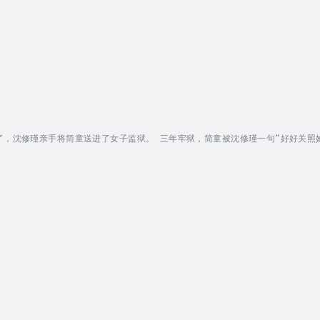
了，沈修瑾亲手将简童送进了女子监狱。 三年牢狱，简童被沈修瑾一句“好好关照她
。 出狱后，简童说：我杀了夏薇茗，我有罪。 沈修瑾铁青着脸：你给我闭嘴！不
满世界通缉她。 沈修瑾说：简童，我把肾给你，你把心给我吧。 简童仰头看向沈修瑾，说……