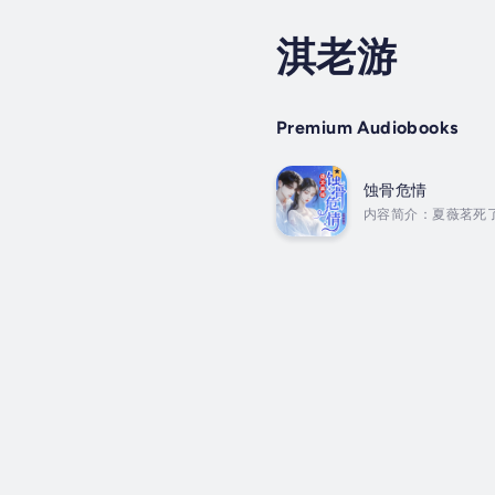
淇老游
Premium Audiobooks
蚀骨危情
内容简介：夏薇茗死
她。沈修瑾不为所动
简童逃了，沈修瑾找疯了