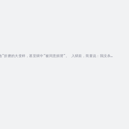
”折磨的大变样，甚至狱中“被同意捐肾”。 入狱前，简童说：我没杀
要再让我听到这句话！ 简童笑了：真的，我杀了夏薇茗，我坐了三年牢。
 Duration - 8h 5m. Author - 淇老游....