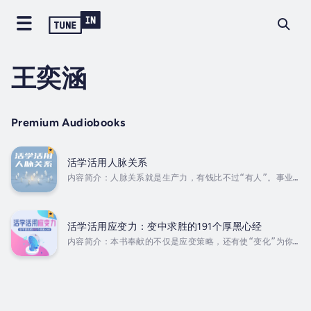
王奕涵
Premium Audiobooks
活学活用人脉关系
内容简介：人脉关系就是生产力，有钱比不过“有人”。事业从
建立人脉关系开始。盘活人脉的人生得以飞跃！人脉不是金
钱，却胜似金钱；不是资产。却形同资产！人脉是世界上厉害
的乘法，人脉堪比黄金贵，人脉资源的丰富性与个人的能量大
小成正比。有了人脉关系，办起事情灵活方便，各个环节畅通
活学活用应变力：变中求胜的191个厚黑心经
无阻，就会带给你机遇和帮助。有地位有能力不一定能够成就
内容简介：本书奉献的不仅是应变策略，还有使“变化”为你所
大事，唯有精通人脉之术才能终傲视群雄！ Duration -
用的特珠工具。在这些策略和特殊工具的武装下。相信你将更
14h 32m. Author - 王奕涵. Narrator - 一凡.
加自信地应对生活与工作中的种种变化。一个人成败的关键，
Published Date -...
往往在于在紧要关口能够灵机一动。善施计谋巧应变，以奇招
绝技化解难题。书中的“应变”技巧多而精妙，全而新颖，紧扣
生活实践。这些“应变”技巧与经验，全部来自于精英人物最经
典的手法，能为你拨云见日，让你游刃有余。 Duration -