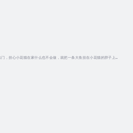
出门，担心小花猫在家什么也不会做，就把一条大鱼挂在小花猫的脖子上，
懒得动饿的肚皮咕咕叫，一点力气没有了。大老鼠和小老鼠路过，看见小花
的鼻子给咬掉。幸亏山羊公公跑来了，把老鼠们赶跑了，救了小花猫。作者