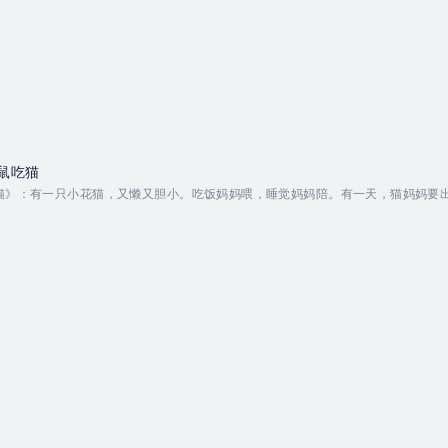
鼠吃猫
猫》：有一只小花猫，又懒又胆小。吃饭妈妈喂，睡觉妈妈陪。有一天，猫妈妈要
了。花猫妈妈走了，小花猫前两天都吃到鱼了，第三天她把头低下去够不到鱼，她
，知道她是一个胆小的小花猫，于是把小花猫脖子上的鱼吃掉了，差点儿把小花猫
蓝，中国科普作...