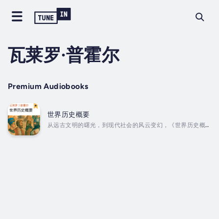
瓦莱罗·普霍尔
Premium Audiobooks
世界历史概要
从远古文明的曙光，到现代社会的风云变幻，《世界历史概
要》带你穿越千年时空，领略人类文明的辉煌与曲折。瓦莱罗
·普霍尔以生动流畅的语言，将复杂的历史脉络化为一段段鲜
活的故事，让帝国的兴衰、思想的交锋、科学的进步与文化的
流传在耳畔徐徐展开。这不仅是一部知识浓缩的历史长卷，更
是一段充满智慧与启发的聆听之旅。无论你是历史爱好者，还
是想快速掌握人类发展全貌的听众，都将被这段声声入心的叙
述所吸引，仿佛亲历文明的每一次转折与辉煌。 Duration
- 17h 58m. Author - 瓦莱罗·普霍尔....