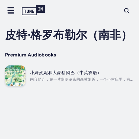
皮特·格罗布勒尔（南非）
Premium Audiobooks
小妹妮妮和大豪猪冈巴（中英双语）
内容简介：在一片幽暗茂密的森林附近，一个小村庄里，有很
多动物平静、祥和地生活着。村子的首领是一只年长的兔子。
一天，可怕的大豪猪冈巴来到村庄，破坏了这里的平静。村长
的三个孩子，小妹妮妮和她的两个哥哥是如何对付冈巴这个闯
入者，使村庄恢复平静的呢？作者简介：皮特·格罗布勒尔生
于南非，在英国伍斯特大学教授和主管插画专业。他迄今已为
约85部图画书提供了插图，其中许多作品被翻译为瑞典语、日
语、汉语、韩语、德语、荷兰语、西班牙语与葡萄牙语等语
言。他经常用非洲大陆的自然景观和文化作为图画书的主题，
也常为与非洲民间故...