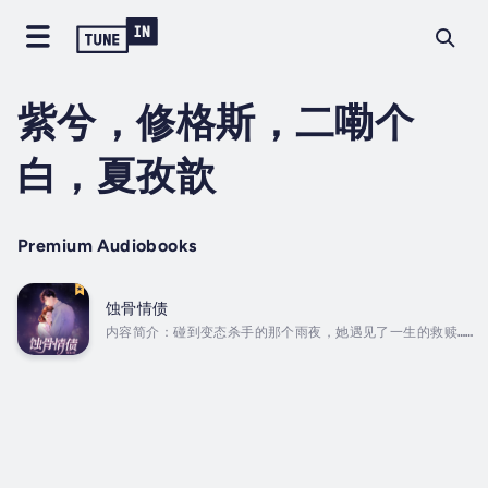
紫兮，修格斯，二嘞个
白，夏孜歆
Premium Audiobooks
蚀骨情债
内容简介：碰到变态杀手的那个雨夜，她遇见了一生的救赎……
“靳先生，求你……” 那夜她放下尊严闯入他的房间，以为从此
会一无所有 “我的女人，不需要求任何人。” 他揽紧她，给了
她全世界。 靳容白，b市权贵中的翘楚， 这三个字就代表了
权势、财富、地位…… 他身上的标签镶金烫银，却成了她这个
阶下囚之女的丈夫。 很久以后的某天，记者采访这对传奇夫
妇：请问靳先生最喜欢的娱乐活动是什么？ 坐在沙发上的靳
容白望向乖坐一旁温书的小妻子暖暖一笑：翻书。...