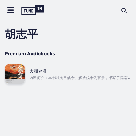
胡志平
Premium Audiobooks
大潮奔涌
内容简介：本书以抗日战争、解放战争为背景，书写了皖南地
区一群有为青年在党的引导下成长为革命战士的历程，体现出
他们在保家卫国的斗争中所展现出的智慧和英勇顽强的斗争精
神。富家青年路润、李灿、路夏等舍弃优越的生活，在隐秘战
线上做出许多让人惊心动魄的事情：为了营救被捕的新四军领
导，路润受党组织所派冒险去找老同学帮忙；李灿为了保护新
四军的一船药品而牺牲了自己年轻的生命……作品生动地展现了
路润、李灿等一批共产党人对党的赤子之心，对革命事业的忠
诚，对爱情的忠贞，他们前赴后继、无畏牺牲，为中国革命的
伟大胜利做出了巨...