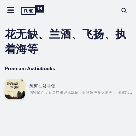
花无缺、兰酒、飞扬、执
着海等
Premium Audiobooks
陈河扶贫手记
内容简介：五星红旗迎风飘扬，胜利歌声多么响亮； 歌唱我
们亲爱的祖国，从今走向繁荣富强。作者简介：周亮，小说编
辑，业余作者，现供职于华中某传媒集团。湖北省作家协会会
员，作品散见于《北京文学》《文艺报》及各大网络平台。
Duration - 1h 40m. Author - 周亮. Narrator -
花无缺、兰酒、飞扬、执着海等. Published Date -
Sunday, 28 January 2024.