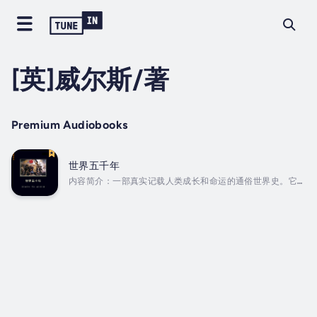
[英]威尔斯/著
Premium Audiobooks
世界五千年
内容简介：一部真实记载人类成长和命运的通俗世界史。它没
有严肃史著的学究气，而且相比那一时代的许多著作，它更是
摆脱了民族主义乃至欧洲中心论的褊狭。书中关注人类文化的
遗产，包括思想、文化、宗教等遗产，而这正是人类文明历程
中真正具有价值的东西。本书论述了从地球的形成、生物和人
类的起源直到现代的第一次世界大战为止，横跨五大洲的世界
历史。威尔斯把这本书的意图概括为“以平直的方式，向具有
一般智力的人展示，如果文明要想延续下去，政治、社会和经
济组织发展成为世界性联盟是不可避免的”。作者简介：赫伯
特•乔治•威尔斯H...