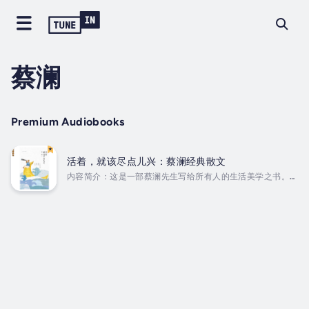
蔡澜
Premium Audiobooks
活着，就该尽点儿兴：蔡澜经典散文
内容简介：这是一部蔡澜先生写给所有人的生活美学之书。在
书中，他谈酒，谈茶，谈花，谈猫，谈男人，谈女人，谈爱
情，谈读书，谈旅行，谈美食，谈自己喜欢做的事，谈生活的
意义……无所不谈。文字至真至纯，活泼有趣，短则数百字，长
则千余字，看似散漫琐碎，实则深藏智慧与巧思，常有新见，
深得明清小品文精髓，自成一派。使人有耳目一新之感，同时
深切感觉到蔡澜热爱生活、积极乐观的人生态度。作者简介：
蔡澜，1941年生于新加坡，祖籍广东潮州，现居中国香港。知
名作家、生活家、美食家、电影人、主持人。与金庸、倪匡、
黄霑并称“香港...