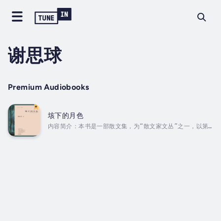
谢思球
Premium Audiobooks
垓下的月色
内容简介：本书是一部散文集，为“散文家文丛”之一，以第一
篇《垓下的月色》题名为书名。散文集共收录四十余篇精美散
文，共分三辑：细雨骑驴、书生情怀和谷生郊野。散文集以历
史典故、人文胜景、地方风俗等为主题，如《垓下的月色》
《凤凰之夜》《清香徽州》等，用优美的文字、灵动的叙述，
勾勒出一幅幅绝美的画卷，讲述了一个个动人的故事。写景、
写人、写情，寓哲思于其中，传真知于其间。作者简介：谢思
球是中国作家协会会员，安徽文学院签约作家。他现为枞阳县
文联主席，也是铜陵市文化名家文学工作室领衔人，2024 年
获评首批...