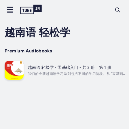
越南语 轻松学
Premium Audiobooks
越南语 轻松学 - 零基础入门 - 共 3 册，第 1 册
我们的全新越南语学习系列包括不同的学习阶段。从"零基础
入门"开始，然后学习"初级"和"初级进阶" 。接着便升级
到"中级"系列，通过"会话"系列测试并巩固学到的知识。我们
的教师和朗读者经验丰富，他们的语言技能可以帮助您清楚地
理解越南语并说出来。我们为自己开发的产品感到自豪，它们
可以帮助您快速轻松学习越南语，随时随地都可以学。本有声
书分为 5 个单元。尽管它提供了不同的学习模式，能满足各
种需求，但本书重点是帮助您提高理解、说和熟记越南语的能
力。试听部分可以让您了解本书的教学模式。在第 1...