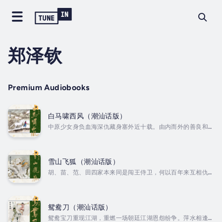
郑泽钦
Premium Audiobooks
白马啸西风（潮汕话版）
中原少女身负血海深仇藏身塞外近十载。由内而外的善良和难
以捉摸的内心，为她带来了一切也夺走了一切。眼睁睁看着心
爱之人逐个离去，无能为力的她该何去何从？ Author - 金
庸. Narrator - 郑泽钦. Published Date -
Saturday, 18 January 2025.
雪山飞狐（潮汕话版）
胡、苗、范、田四家本来同是闯王侍卫，何以百年来互相仇杀
不断？千年雪峰上又藏着怎样的惊天宝藏？沧州大战，本是宿
世冤仇，何以相逢恨晚？累世血仇，何日方能化解？ Author
- 金庸. Narrator - 郑泽钦. Published Date -
Saturday, 18 January 2025.
鸳鸯刀（潮汕话版）
鸳鸯宝刀重现江湖，重燃一场朝廷江湖恩怨纷争。萍水相逢成