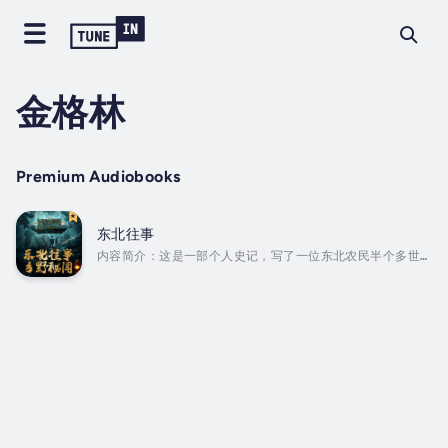
金格林
Premium Audiobooks
东北往事
内容简介：这是一部个人史记，写了一位东北农民半个多世纪
的离奇经历。 他叫张守义，1959年，他替自杀的老师鸣冤，
上面要抓他，却被他逃脱了。这一逃就是半个多世纪，甚至直
到临死，才有了自己的户口。 半个多世纪的流民生涯，他经
历了各种常人难以想象的生活，但都被他战胜了，一路走来，
一名又一名女人，和他演绎了一出出爱情，当然，还有他路上
的那些朋友，他们或共同或另类的命运，萦绕其间的人性悲
悯，最是直抵心灵。...