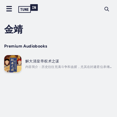
金靖
Premium Audiobooks
解大清皇帝权术之谋
内容简介：历史往往充满斗争和血腥，尤其在封建君位承继和
皇权维护上，一个个血淋淋的阴谋玩权和残酷迫害的场面，让
人触目惊心。皇太极为登汗位，设埋奸诈。顺治幼年称帝，应
归功于那位坐镇后宫的“操盘高手”，但当那权情筹码耗尽后，
他又近似疯狂地“秋后大算账”。康熙亲政之后，便一招接着一
招，施展百变高手的奇谋妙计。雍正为夺皇权，花了大半生来
谋划，一即位便过河拆桥，一计又一计，杀骨肉，除政敌，
烹“同党”。乾隆虽已“禅位”，但就是抱着权柄“死活不撒
手”。咸丰争皇位，“花言巧语”，但他做皇帝很大部分是冲着
女人和享乐而去...