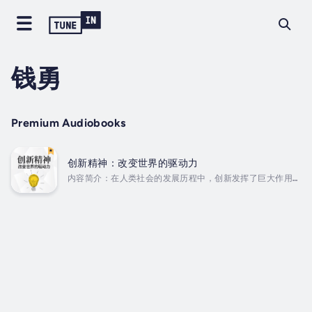
钱勇
Premium Audiobooks
创新精神：改变世界的驱动力
内容简介：在人类社会的发展历程中，创新发挥了巨大作用。
创新精神推动人类不断探索未知事物，找到新的发展方向，创
造出前所未有的成就。对于个人而言，创新精神能帮助人挖掘
出深埋于自己内心的潜能，从而步入成功的“快车道”。本书以
弘扬创新精神为主题，从放飞想象力、树立赶超意识、敢于质
疑、精益求精、建立自信心、调整心态等多方面入手，阐述了
创新的重要性以及创新的方法和途径，以期帮助广大读者培养
创新精神，从而在工作和生活中取得巨大的成功，创造出令人
惊叹的奇迹。 Duration - 6h 17m. Author -...