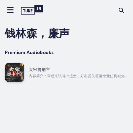
钱林森，廉声
Premium Audiobooks
大宋提刑官
内容简介：宋慈京试得中进士，好友孟良臣请命受任梅城知
县，宋慈甚为担忧，意欲回家完婚后陪好友同赴边城。完婚之
日，一辆马车载回宋父的遗体。宋父一生从事刑狱审戡，从无
出错，却因一次误判人命而以死谢罪。宋父留下遗书，不许宋
门后人涉足刑狱。好友孟良臣赴任途中不幸遇难，经母开导，
宋慈毅然奔赴边城，查明了两任知县惨遭谋杀的真相。从而声
名鹊起，被朝廷破格擢升为大理寺正六品王事。时隔不久，宋
慈请命离京外任，遂被任命外省提点刑狱。受任提点刑狱官
后，宋慈凭着他那一手“检验”“推理”得绝妙手段，接连侦破
了“太平县冤案”“李...