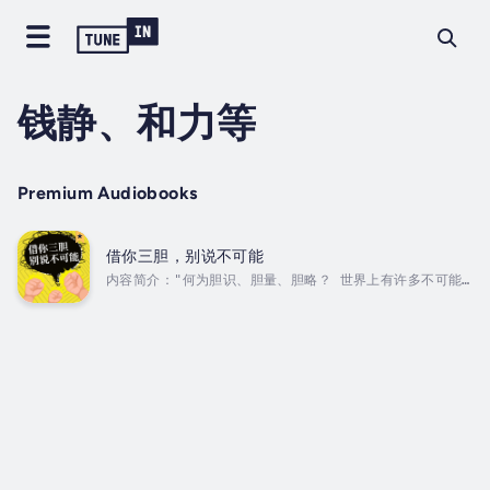
钱静、和力等
Premium Audiobooks
借你三胆，别说不可能
内容简介："何为胆识、胆量、胆略？ 世界上有许多不可能做
到的事，但你要有一颗可能做到的心！世界上有许多可能做到
的事，但你要有把它做得好上加好的信念！ 无论是什么时
代，一个人没有敢于承担风险的勇气，没有雷厉风行的作风，
任何时候都成不了大事。胆识、胆量、胆略高的人更能够把握
机会取得成功。 战胜畏惧，塑造自我，成功就在勇气后，信
心满满才能进步，借你三胆，别说不可能！" Duration -
16h 43m. Author - 钱静、和力等. Narrator - 箫听
哲. Published Date...