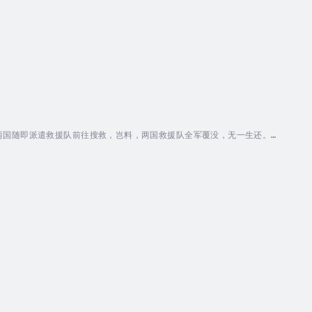
两国随即派遣救援队前往搜救，岂料，两国救援队全军覆没，无一生还。而
出，他的手中死死攥着一张模糊的照片……零号区究竟藏着什么不为人知的
入大兴安岭腹地，开始了一场惊心动魄的生死之旅，等待他们的不仅是残酷