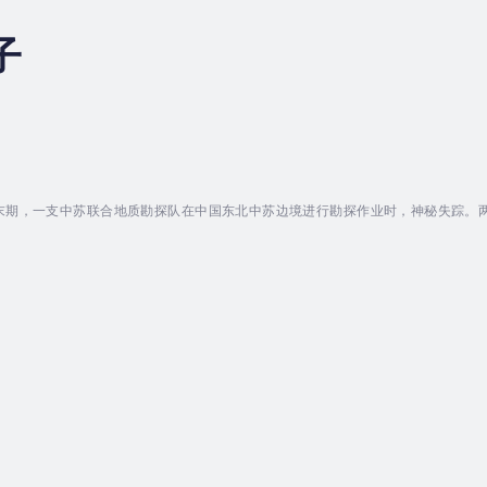
子
末期，一支中苏联合地质勘探队在中国东北中苏边境进行勘探作业时，神秘失踪。
锁，标识为“零号区”。数十年之后，一伙盗宝贼误入零号区，结果只剩一人疯癫逃
们到底遭遇了什么诡异事件？这里为何会成为死亡禁区？龙盾特别行动小组受命深
！...